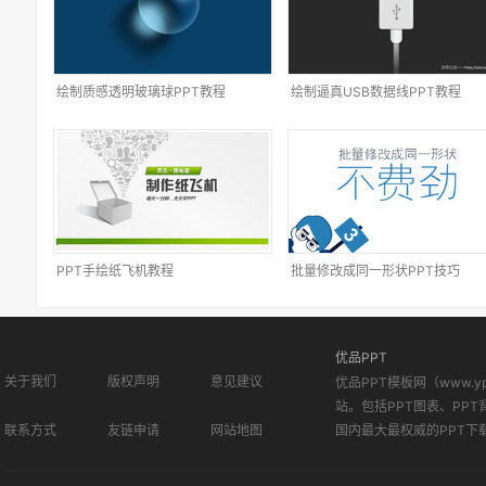
绘制质感透明玻璃球PPT教程
绘制逼真USB数据线PPT教程
PPT手绘纸飞机教程
批量修改成同一形状PPT技巧
优品PPT
关于我们
版权声明
意见建议
优品PPT模板网（www.
站。包括PPT图表、PPT
联系方式
友链申请
网站地图
国内最大最权威的PPT下