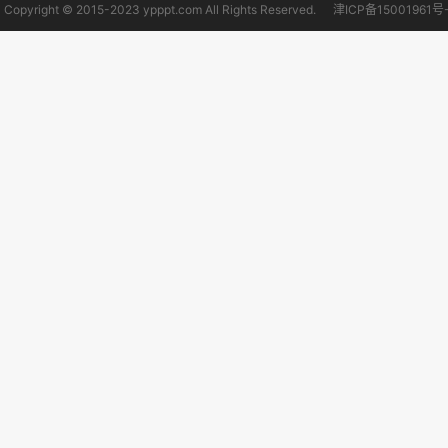
Copyright © 2015-2023 ypppt.com All Rights Reserved.
津ICP备15001961号