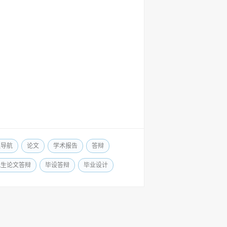
边导航
论文
学术报告
答辩
究生论文答辩
毕设答辩
毕业设计