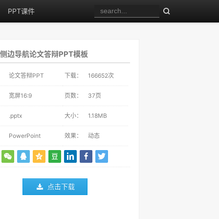
PPT课件
侧边导航论文答辩PPT模板
：
论文答辩PPT
下载：
166652
次
：
宽屏16:9
页数：
37页
：
.pptx
大小：
1.18MB
：
PowerPoint
效果：
动态
点击下载