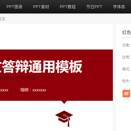
PPT图表
PPT素材
PPT教程
节日PPT
字体库
正文
红色
分类
比例
格式
软件