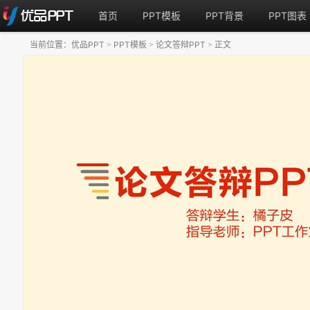
首页
PPT模板
PPT背景
PPT图表
当前位置：
优品PPT
PPT模板
论文答辩PPT
正文
>
>
>