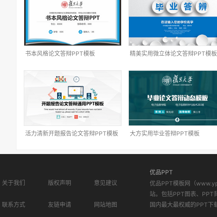
书本风格论文答辩PPT模板
精美实用微立体论文答辩PPT模板
活力清新开题报告论文答辩PPT模板
大方实用毕业答辩PPT模板
优品PPT
关于我们
版权声明
意见建议
优品PPT模板网（www.
站。包括PPT图表、PPT
联系方式
友链申请
网站地图
国内最大最权威的PPT下