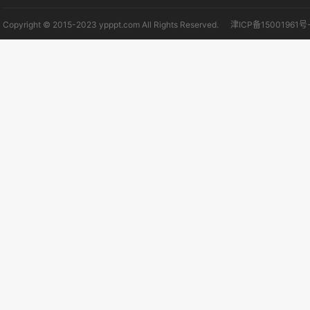
Copyright © 2015-2023 ypppt.com All Rights Reserved.
津ICP备15001961号