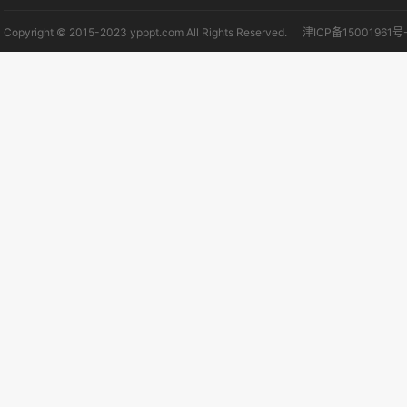
Copyright © 2015-2023 ypppt.com All Rights Reserved.
津ICP备15001961号