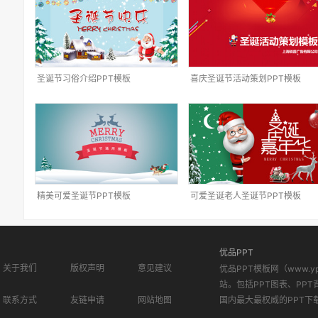
圣诞节习俗介绍PPT模板
喜庆圣诞节活动策划PPT模板
精美可爱圣诞节PPT模板
可爱圣诞老人圣诞节PPT模板
优品PPT
关于我们
版权声明
意见建议
优品PPT模板网（www.
站。包括PPT图表、PPT
联系方式
友链申请
网站地图
国内最大最权威的PPT下