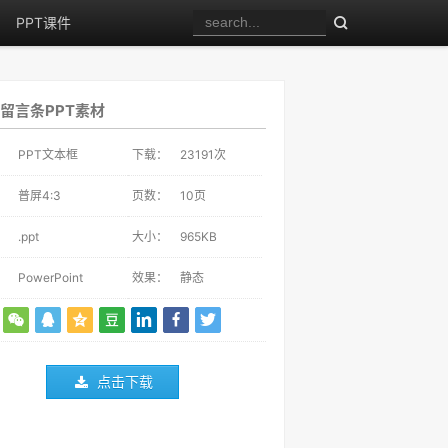
PPT课件
留言条PPT素材
：
PPT文本框
下载：
23191
次
：
普屏4:3
页数：
10页
：
.ppt
大小：
965KB
：
PowerPoint
效果：
静态
点击下载