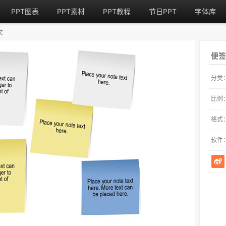
PPT图表
PPT素材
PPT教程
节日PPT
字体库
文
便签
分类
比例
格式
软件