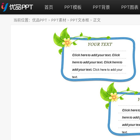
首页
PPT模板
PPT背景
PPT图表
当前位置：
优品PPT
PPT素材
PPT文本框
正文
>
>
>