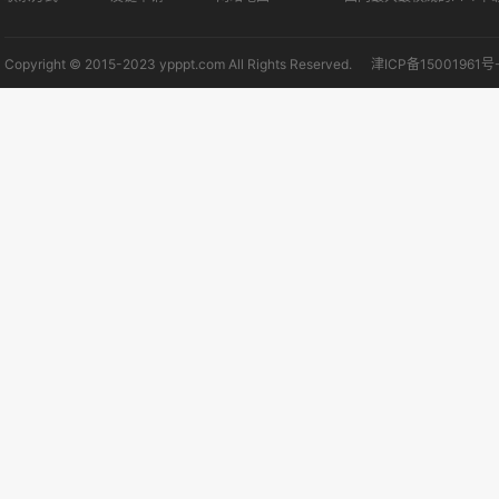
Copyright © 2015-2023 ypppt.com All Rights Reserved.
津ICP备15001961号