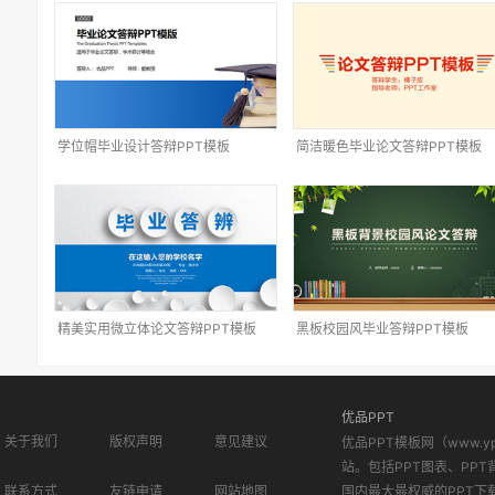
学位帽毕业设计答辩PPT模板
简洁暖色毕业论文答辩PPT模板
精美实用微立体论文答辩PPT模板
黑板校园风毕业答辩PPT模板
优品PPT
关于我们
版权声明
意见建议
优品PPT模板网（www.
站。包括PPT图表、PPT
联系方式
友链申请
网站地图
国内最大最权威的PPT下