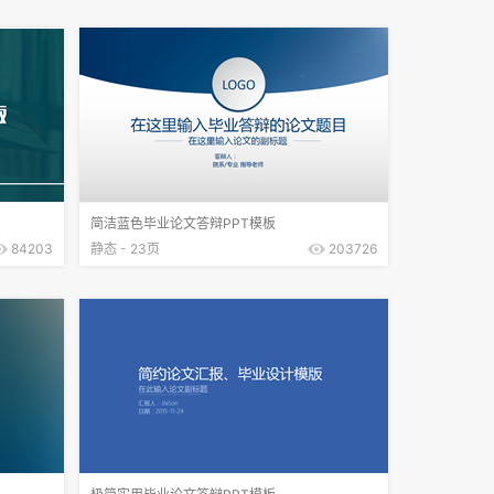
简洁蓝色毕业论文答辩PPT模板
84203
静态 - 23页
203726