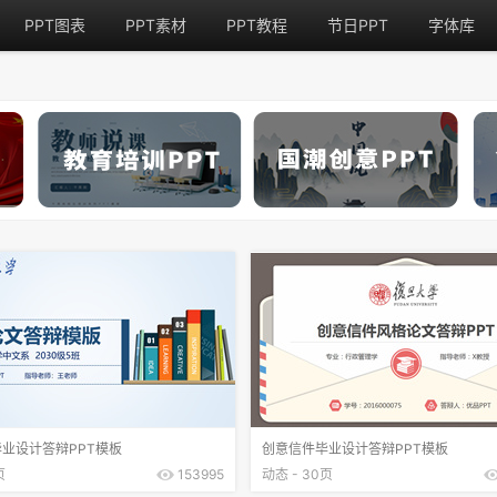
PPT图表
PPT素材
PPT教程
节日PPT
字体库
业设计答辩PPT模板
创意信件毕业设计答辩PPT模板
页
153995
动态 - 30页