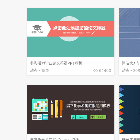
多彩活力毕业论文答辩PPT模板
简洁大方毕
动态 - 15页
64403
动态 - 20