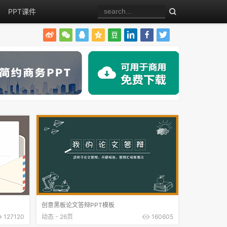
PPT课件
创意黑板论文答辩PPT模板
127120
动态 - 26页
160605