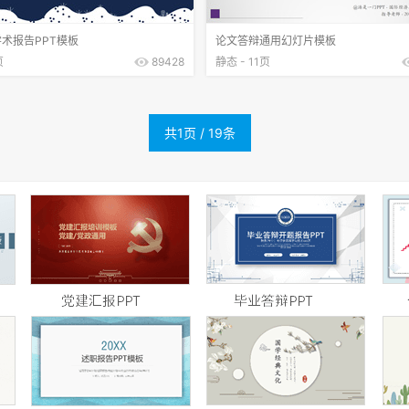
术报告PPT模板
论文答辩通用幻灯片模板
页
89428
静态 - 11页
共1页 / 19条