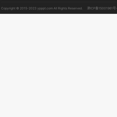
Copyright © 2015-2023 ypppt.com All Rights Reserved.
津ICP备15001961号