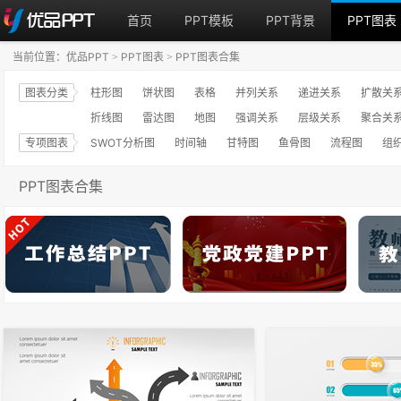
首页
PPT模板
PPT背景
PPT图表
当前位置：
优品PPT
PPT图表
PPT图表合集
>
>
图表分类
柱形图
饼状图
表格
并列关系
递进关系
扩散关
折线图
雷达图
地图
强调关系
层级关系
聚合关
专项图表
SWOT分析图
时间轴
甘特图
鱼骨图
流程图
组
PPT图表合集