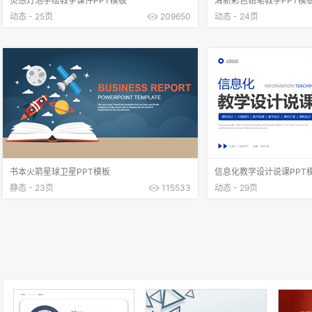
灵感灯泡手绘教学课件PPT模板
清新彩色铅笔教学PPT模
动态 - 25页
209650
动态 - 24页
书本火箭星球卫星PPT模板
信息化教学设计说课PPT
静态 - 23页
115533
动态 - 29页