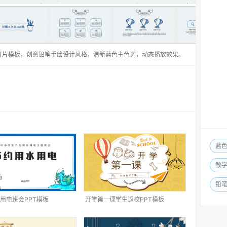
灯片模板，创意铅笔手绘设计风格，清新蓝色主色调，动态播放效果。
蓝
教
铅
用电班会PPT模板
开学第一课学生返校PPT模板