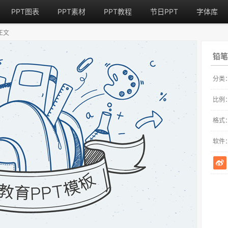
PPT图表
PPT素材
PPT教程
节日PPT
字体库
正文
铅笔
分类
比例
格式
软件