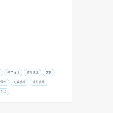
色
教学设计
教师说课
文具
学课件
可爱手绘
简约手绘
笔手绘