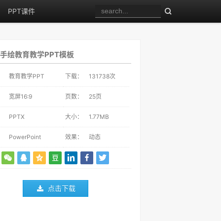
PPT课件
手绘教育教学PPT模板
：
教育教学PPT
下载：
131738
次
：
宽屏16:9
页数：
25页
：
PPTX
大小：
1.77MB
：
PowerPoint
效果：
动态
点击下载