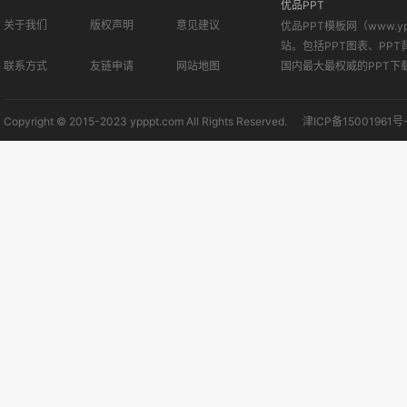
优品PPT
关于我们
版权声明
意见建议
优品PPT模板网（www.
站。包括PPT图表、PPT
联系方式
友链申请
网站地图
国内最大最权威的PPT下
Copyright © 2015-2023 ypppt.com All Rights Reserved.
津ICP备15001961号