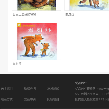
世界上最好的爸爸
做游戏
当厨师
优品PPT
关于我们
版权声明
意见建议
优品PPT模板网（www.
站。包括PPT图表、PPT
联系方式
友链申请
网站地图
国内最大最权威的PPT下