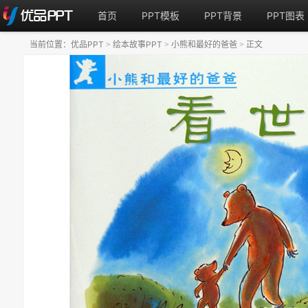
首页
PPT模板
PPT背景
PPT图表
当前位置：
优品PPT
绘本故事PPT
小熊和最好的爸爸
正文
>
>
>