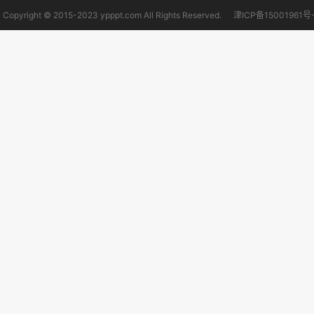
Copyright © 2015-2023 ypppt.com All Rights Reserved.
津ICP备15001961号