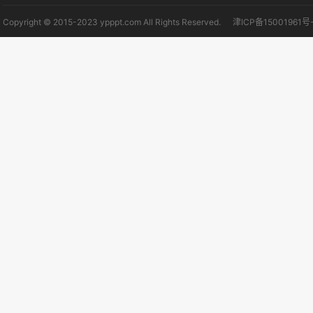
Copyright © 2015-2023 ypppt.com All Rights Reserved.
津ICP备15001961号