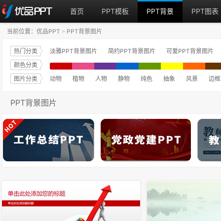
首页
PPT模板
PPT背景
PPT图表
当前位置：
优品PPT
PPT背景图片
>
热门分类
淡雅PPT背景图片
简约PPT背景图片
可爱PPT背景图片
颜色分类
图片分类
动物
植物
人物
静物
纯色
抽象
风景
边框
PPT背景图片