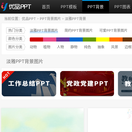
首页
PPT模板
PPT背景
PPT图表
当前位置：
优品PPT
PPT背景图片
淡雅PPT背景
>
>
热门分类
淡雅PPT背景图片
简约PPT背景图片
可爱PPT背景图片
颜色分类
图片分类
动物
植物
人物
静物
纯色
抽象
风景
边框
淡雅PPT背景图片