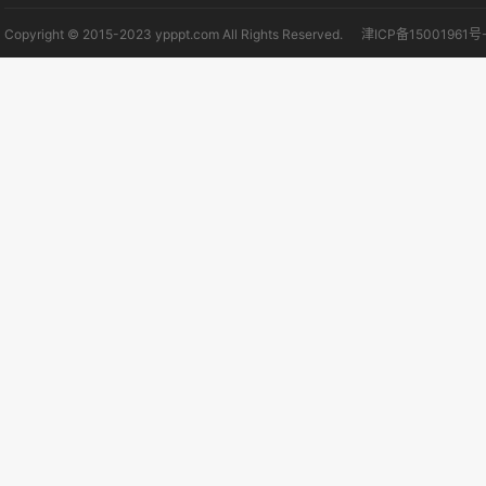
Copyright © 2015-2023 ypppt.com All Rights Reserved.
津ICP备15001961号