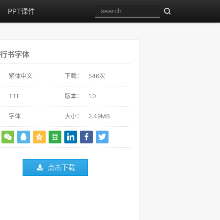
PPT课件
行书字体
：
繁体中文
下载：
546
次
：
TTF
版本：
1.0
：
字体
大小：
2.49MB
点击下载