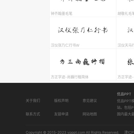
钟齐翰墨毛笔
胡敬礼毛
汉仪张乃仁行书W
汉仪天马
方正字迹-尚巍行楷简体
方正字迹
优品PPT
关于我们
版权声明
意见建议
优品PPT
站。包括P
联系方式
友链申请
网站地图
国内最大
Copyright © 2015-2023 ypppt.com All Rights Reserved.
津ICP