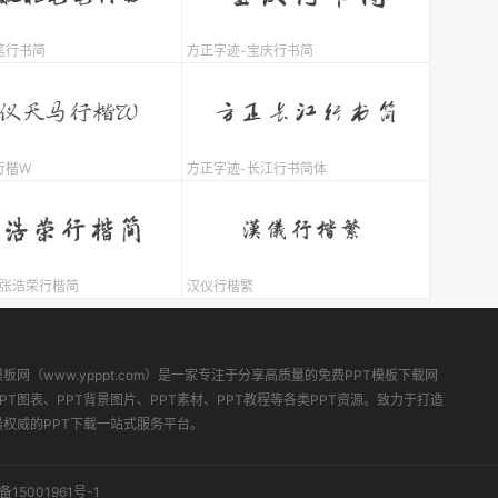
笔行书简
方正字迹-宝庆行书简
行楷W
方正字迹-长江行书简体
-张浩荣行楷简
汉仪行楷繁
模板网（www.ypppt.com）是一家专注于分享高质量的免费PPT模板下载网
PT图表、PPT背景图片、PPT素材、PPT教程等各类PPT资源。致力于打造
最权威的PPT下载一站式服务平台。
备15001961号-1