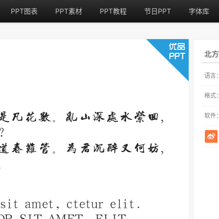
PPT图表
PPT素材
PPT教程
节日PPT
字体库
北方
语言
格式
软件