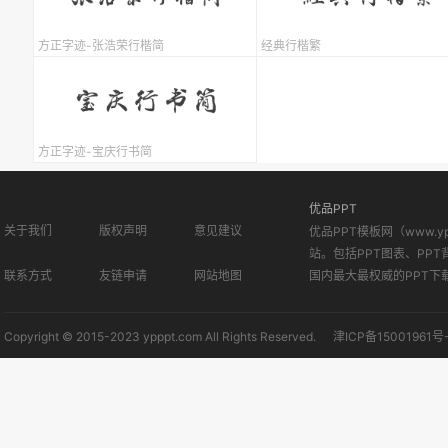
方正字迹-张浩荣行楷简
经典行楷繁
方正字迹-宝庆行书简
优品PPT
关于我们
版权声明
意见建议
优品PPT模板网（www.
站。包括PPT图表、PPT
联系方式
友链申请
网站地图
国内最大最权威的PPT下
Copyright © 2015-2023 ypppt.com All Rights Reserved.
津ICP备15001961号