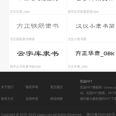
方正古隶_GBK
锐字云字库隶变体GBK
方正铁筋隶书简体
汉仪小隶书简
锐字云字库隶书体GBK
方正华隶_GBK
优品PPT
关于我们
版权声明
意见建议
优品PPT模板网（www.
站。包括PPT图表、PPT
联系方式
友链申请
网站地图
国内最大最权威的PPT下
Copyright © 2015-2023 ypppt.com All Rights Reserved.
津ICP备15001961号