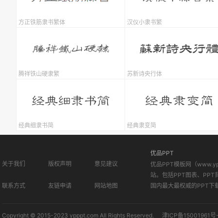
方正铁筋隶书繁体
汉仪小隶书繁
腾祥铁山硬隶繁
苏新诗央行体
经典细隶书简
经典隶变简
优品PPT
关于我们
版权声明
意见建议
优品PPT模板网（www.
站。包括PPT图表、PPT
联系方式
友链申请
网站地图
国内最大最权威的PPT下
Copyright © 2015-2023 ypppt.com All Rights Reserved.
津ICP备15001961号