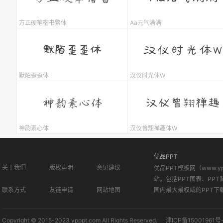
方正硬笔楷书繁体
Aa元气满满
默陌歪歪体
汉仪时光体W
神韵素心体
汉仪曾翔禅趣体W
优品PPT
关于我们
版权声明
意见建议
优品PPT模板网（www.
站。包括PPT图表、PPT
联系方式
友链申请
网站地图
国内最大最权威的PPT下
Copyright © 2015-2023 ypppt.com All Rights Reserved.
津ICP备15001961号