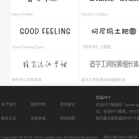
Harry Potter
Deutsch Gothic
Good Feeling Sans
【何尼玛】土肥圆
钟齐流江毛笔草体
造字工房悦黑体验版细长体
优品PPT
关于我们
版权声明
意见建议
优品PPT模板网（www.
站。包括PPT图表、PPT
联系方式
友链申请
网站地图
国内最大最权威的PPT下
Copyright © 2015-2023 ypppt.com All Rights Reserved.
津ICP备15001961号