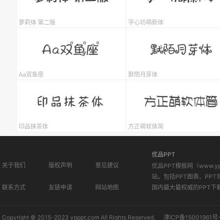
萝莉体 第二版
字心坊萌新体
Aa双鱼座
默陌月芽体
印品抹茶体
方正萌软体简
优品PPT
关于我们
版权声明
意见建议
优品PPT模板网（www.
站。包括PPT图表、PPT
联系方式
友链申请
网站地图
国内最大最权威的PPT下
Copyright © 2015-2023 ypppt.com All Rights Reserved.
津ICP备15001961号