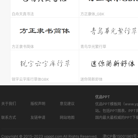
白舟天真书法
方正康体_GBK
方正隶书简体
青鸟华光繁行草
锐字云字库行草体GBK
迷你简新舒体
优品PPT
关于我们
版权声明
意见建议
优品PPT模板网（www.
站。包括PPT图表、PPT
联系方式
友链申请
网站地图
国内最大最权威的PPT下
Copyright © 2015-2023 ypppt.com All Rights Reserved.
津ICP备15001961号