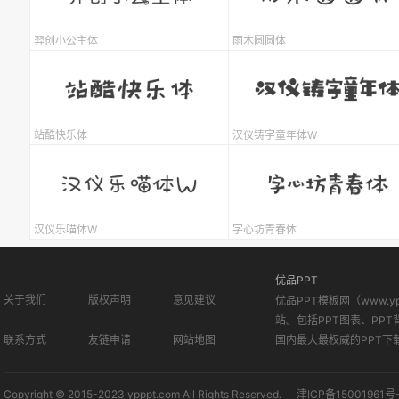
羿创小公主体
雨木圆圆体
站酷快乐体
汉仪铸字童年体W
汉仪乐喵体W
字心坊青春体
优品PPT
关于我们
版权声明
意见建议
优品PPT模板网（www.
站。包括PPT图表、PPT
联系方式
友链申请
网站地图
国内最大最权威的PPT下
Copyright © 2015-2023 ypppt.com All Rights Reserved.
津ICP备15001961号