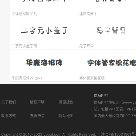
字体管家胖丫儿
迷你简萝卜
二字元小盖丁简
兔子耳朵
华康海报体W12(P)
字体管家棉花糖
优品PPT
关于我们
版权声明
意见建议
优品PPT模板网（www.
站。包括PPT图表、PPT
联系方式
友链申请
网站地图
国内最大最权威的PPT下
Copyright © 2015-2023 ypppt.com All Rights Reserved.
津ICP备15001961号