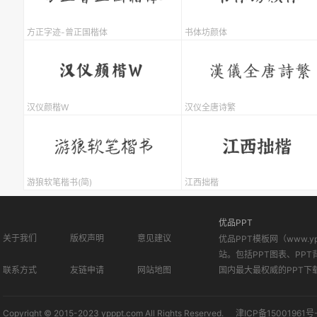
方正字迹-曾正国楷体
书体坊颜体
汉仪颜楷W
汉仪全唐诗繁
游狼软笔楷书(简)
江西拙楷
优品PPT
关于我们
版权声明
意见建议
优品PPT模板网（www.
站。包括PPT图表、PPT
联系方式
友链申请
网站地图
国内最大最权威的PPT下
Copyright © 2015-2023 ypppt.com All Rights Reserved.
津ICP备15001961号