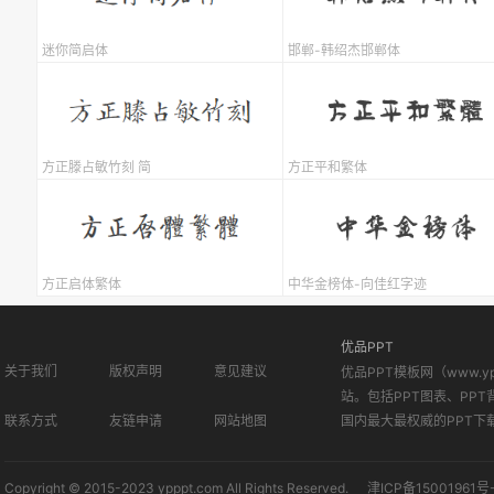
迷你简启体
邯郸-韩绍杰邯郸体
方正滕占敏竹刻 简
方正平和繁体
方正启体繁体
中华金榜体-向佳红字迹
优品PPT
关于我们
版权声明
意见建议
优品PPT模板网（www.
站。包括PPT图表、PPT
联系方式
友链申请
网站地图
国内最大最权威的PPT下
Copyright © 2015-2023 ypppt.com All Rights Reserved.
津ICP备15001961号