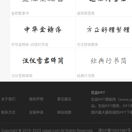
金桥繁隶书
迷你简雪君
中华金榜体-向佳红字迹
方正舒体繁体
汉仪雪君体简
经典行书简
优品PPT
关于我们
版权声明
意见建议
优品PPT模板网（www.
站。包括PPT图表、PPT
联系方式
友链申请
网站地图
国内最大最权威的PPT下
Copyright © 2015-2023 ypppt.com All Rights Reserved.
津ICP备15001961号