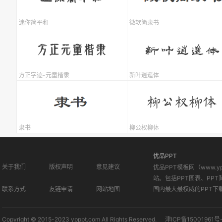
迷你简平和
微软简隶书
方正字迹-元童楷隶
新叶逍遥体
隶书
柳公权柳体
优品PPT
关于我们
版权声明
意见建议
优品PPT模板网（www.
站。包括PPT图表、PPT
联系方式
友链申请
网站地图
国内最大最权威的PPT下
Copyright © 2015-2023 ypppt.com All Rights Reserved.
津ICP备15001961号