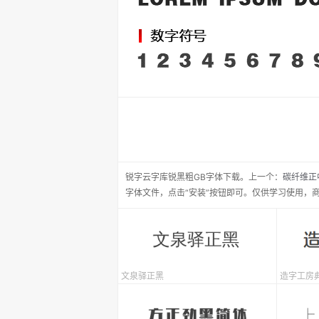
锐字云字库锐黑粗GB
字体下载。
上一个：
碳纤维正
字体文件，点击“安装”按钮即可。仅供学习使用，
文泉驿正黑
造字工房