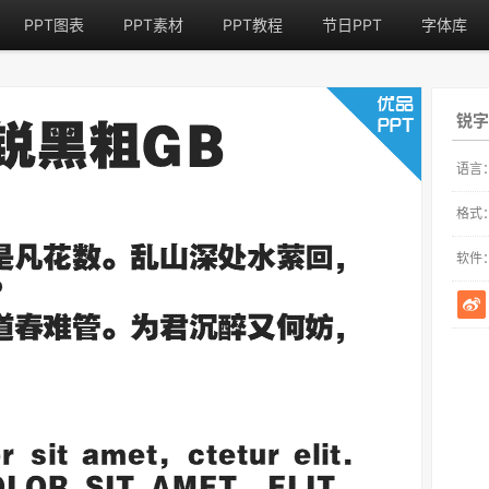
PPT图表
PPT素材
PPT教程
节日PPT
字体库
锐字
语言
格式
软件