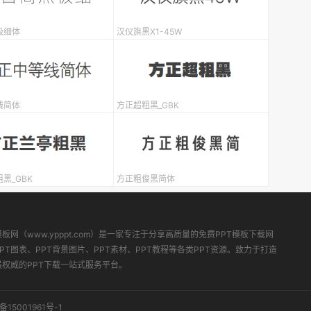
极细体
汉仪旗黑X1-45W
线简体
方正超粗黑_GBK
黑_GBK
方正粗俊黑简体
模板网（www.ypppt.com）是一家专注于分享高质量的免费PPT模板下载网
PT图表、PPT背景图片、PPT素材、PPT教程等各类PPT资源。致力于打造
最权威的PPT下载一站式服务平台。
备15001961号-1