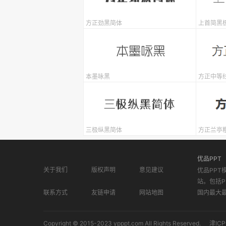
方正劲黑简体
上首简黑
本墨咏黑
方正中等
三极纵黑简体
方正兰亭粗
优品PPT
关于我们
版权声明
意见建议
优品PPT
站。包括P
联系方式
友链申请
网站地图
国内最大
Copyright © 2015-2023 ypppt.com All Rights Reserved.
津ICP