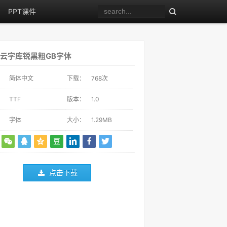
PPT课件
云字库锐黑粗GB字体
：
简体中文
下载：
768
次
：
TTF
版本：
1.0
：
字体
大小：
1.29MB
点击下载