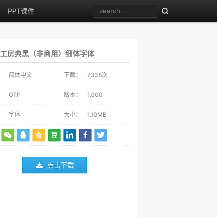
PPT课件
工房典黑（非商用）细体字体
：
简体中文
下载：
7338
次
：
OTF
版本：
1.000
：
字体
大小：
1.10MB
点击下载