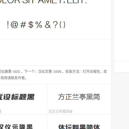
汉仪旗黑-50S
，
下一个：
汉仪文黑-35W
。安装方法：打开压缩包，双
，商用请联系作者。
黑
方正兰亭黑简体