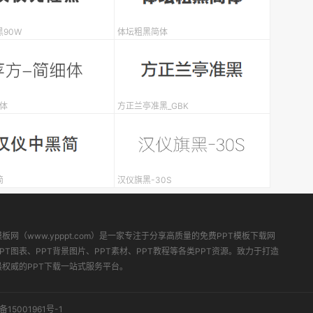
90W
体坛粗黑简体
体
方正兰亭准黑_GBK
简
汉仪旗黑-30S
模板网（www.ypppt.com）是一家专注于分享高质量的免费PPT模板下载网
PT图表、PPT背景图片、PPT素材、PPT教程等各类PPT资源。致力于打造
最权威的PPT下载一站式服务平台。
备15001961号-1