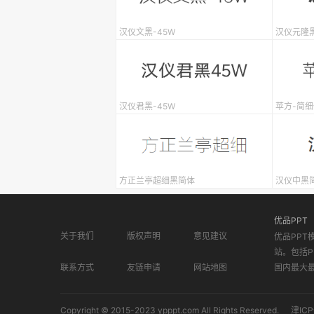
汉仪文黑-45W
汉仪元隆黑
汉仪君黑-45W
苹方-简细
方正兰亭超细黑简体
汉仪中黑
优品PPT
关于我们
版权声明
意见建议
优品PPT
站。包括P
联系方式
友链申请
网站地图
国内最大
Copyright © 2015-2023 ypppt.com All Rights Reserved.
津ICP