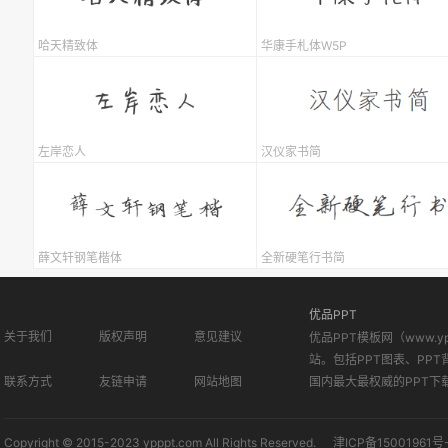
哈天精致体
华康手札体W5P
左岸恋人
汉仪家书简
薛文轩钢笔楷体
全新硬笔行书简
优品PPT
关于我们
版权声明
意见建议
优品PPT模板网（www.
站。包括PPT图表、PPT
联系方式
友链申请
网站地图
国内最大最权威的PPT下
Copyright © 2015-2023 ypppt.com All Rights Reserved.
津ICP备15001961号