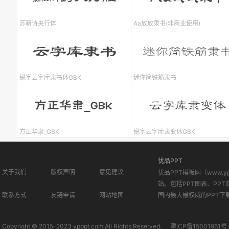
苏新诗央行体
Aa放放隶书(非商业使用)
锐字云字库隶书体GBK
迷你简铁筋隶书
方正华隶_GBK
锐字云字库隶变体GBK
优品PPT
关于我们
版权声明
意见建议
优品PPT模板网（www.
站。包括PPT图表、PPT
联系方式
友链申请
网站地图
国内最大最权威的PPT下
Copyright © 2015-2023 ypppt.com All Rights Reserved.
津ICP备15001961号