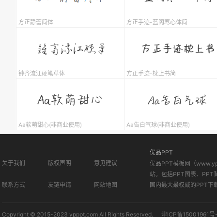
方正静蕾简体
方正手迹-蓝阁寒心体简
钟齐流江硬笔草体
方正手迹-枕上书简
Aa软萌甜心(非商业使用)
Aa告白气球(非商业使用)
优品PPT
关于我们
版权声明
意见建议
优品PPT模板网（www.
站。包括PPT图表、PPT
联系方式
友链申请
网站地图
国内最大最权威的PPT下
Copyright © 2015-2023 ypppt.com All Rights Reserved.
津ICP备15001961号