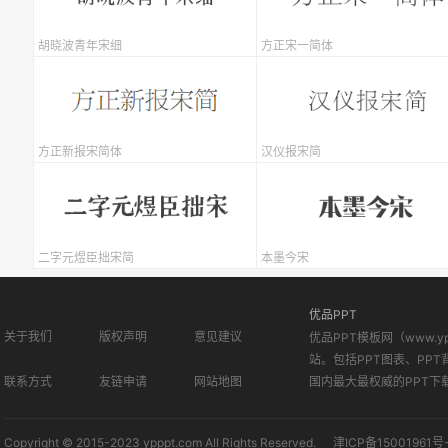
胡晓波青年宋细
方正宋一简体
方正新报宋简体
汉仪报宋简
二字元煜臣拙宋简
本墨今宋
优品PPT
关于我们
版权声明
意见建议
优品PPT模板网（www.
站。包括PPT图表、PPT
联系方式
友链申请
网站地图
国内最大最权威的PPT下
Copyright © 2015-2023 ypppt.com All Rights Reserved.
津ICP备15001961号