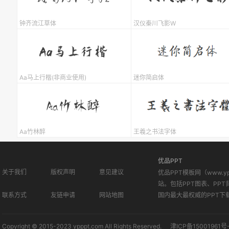
钟齐流江草体
汉仪秦川飞影W
Aa马上行楷(非商业使用)
迷你简启体
Aa竹林醉
王羲之书法字体
优品PPT
关于我们
版权声明
意见建议
优品PPT模板网（www.
站。包括PPT图表、PPT
联系方式
友链申请
网站地图
国内最大最权威的PPT下
Copyright © 2015-2023 ypppt.com All Rights Reserved.
津ICP备15001961号