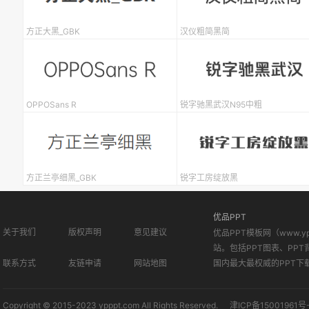
方正大黑_GBK
汉仪粗简黑简
OPPOSans R
锐字驰黑武汉N95中粗
方正兰亭细黑_GBK
锐字工房绽放黑
优品PPT
关于我们
版权声明
意见建议
优品PPT模板网（www.
站。包括PPT图表、PPT
联系方式
友链申请
网站地图
国内最大最权威的PPT下
Copyright © 2015-2023 ypppt.com All Rights Reserved.
津ICP备15001961号