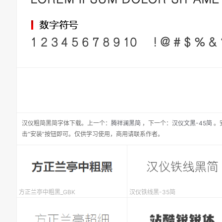
汉仪粗简黑简
字体下载。
上一个：
腾祥澜黑简
，
下一个：
汉仪文黑-45简
。
击“安装”按钮即可。仅供学习使用，商用请联系作者。
方正兰亭中粗黑_GBK
汉仪铁线黑-35简