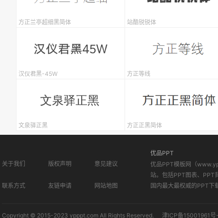
方正兰亭超细黑简体
站酷锐锐体
汉仪君黑-45W
方正等线
文泉驿正黑
方正正黑简体
优品PPT
关于我们
版权声明
意见建议
优品PPT模板网（www.
站。包括PPT图表、PPT
联系方式
友链申请
网站地图
国内最大最权威的PPT下
Copyright © 2015-2023 ypppt.com All Rights Reserved.
津ICP备15001961号