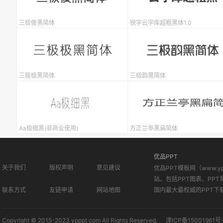
三极傻黑简体
锐字云字库超粗黑体1.0
三极极黑简体
三极韵黑简体
Aa极细黑(非商业使用)
方正兰亭黑扁简体
优品PPT
关于我们
版权声明
意见建议
优品PPT模板网（www.
站。包括PPT图表、PPT
联系方式
友链申请
网站地图
国内最大最权威的PPT下
Copyright © 2015-2023 ypppt.com All Rights Reserved.
津ICP备15001961号