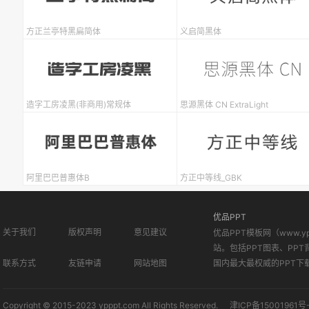
方正兰亭特黑扁简体
义启简黑体
造字工房凌黑(非商用)常规体
思源黑体 CN ExtraLight
阿里巴巴普惠体B
方正中等线_GBK
优品PPT
关于我们
版权声明
意见建议
优品PPT模板网（www.
站。包括PPT图表、PPT
联系方式
友链申请
网站地图
国内最大最权威的PPT下
Copyright © 2015-2023 ypppt.com All Rights Reserved.
津ICP备15001961号