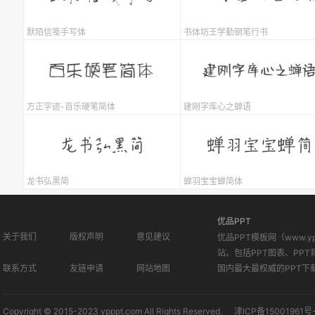
默陌信笺手写体
书体坊王学勤钢笔行书
方正字迹-百乐硬笔简体
建刚字库心之蝉语
龙书弘黑简
蝉羽宝宝蝉简体
优品PPT
关于我们
版权声明
意见建议
优品PPT模板网（www.
站。包括PPT图表、PPT
联系方式
友链申请
网站地图
国内最大最权威的PPT下
Copyright © 2015-2023 ypppt.com All Rights Reserved.
津ICP备15001961号