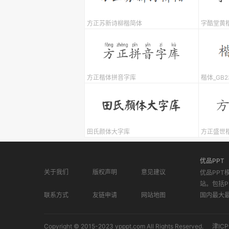
方正苏新诗柳楷简体
字酷堂黄楷
方正楷体拼音字库
楷体_GB2
田氏颜体大字库
方正盛世
优品PPT
关于我们
版权声明
意见建议
优品PPT
站。包括P
联系方式
友链申请
网站地图
国内最大
Copyright © 2015-2023 ypppt.com All Rights Reserved.
津ICP