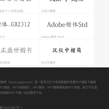
体(个人非商业版)
义启小魏楷
312
Adobe 楷体 Std R
楷书简体
汉仪中楷简
模板网（www.ypppt.com）是一家专注于分享高质量的免费PPT模板下载网
PT图表、PPT背景图片、PPT素材、PPT教程等各类PPT资源。致力于打造
最权威的PPT下载一站式服务平台。
备15001961号-1