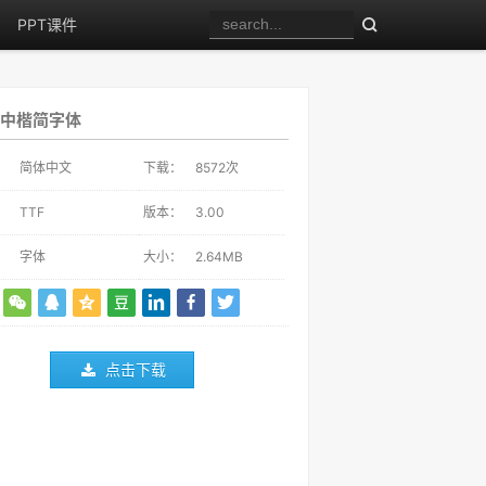
PPT课件
中楷简字体
：
简体中文
下载：
8572
次
：
TTF
版本：
3.00
：
字体
大小：
2.64MB
点击下载