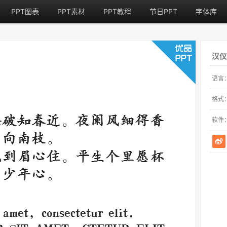
PPT图表
PPT素材
PPT教程
节日PPT
字体库
汉仪
语言
格式
软件