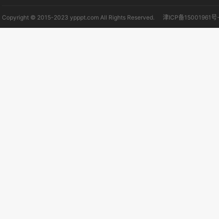
Copyright © 2015-2023 ypppt.com All Rights Reserved.
津ICP备15001961号