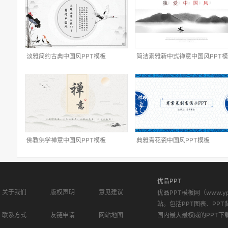
淡雅简约古典中国风PPT模板
简洁素雅新中式禅意中国风PPT
佛教佛学禅意中国风PPT模板
典雅青花瓷中国风PPT模板
优品PPT
关于我们
版权声明
意见建议
优品PPT模板网（www.
站。包括PPT图表、PPT
联系方式
友链申请
网站地图
国内最大最权威的PPT下