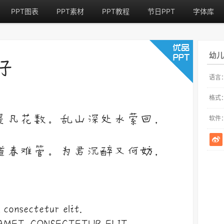
PPT图表
PPT素材
PPT教程
节日PPT
字体库
幼儿
语言
格式
软件