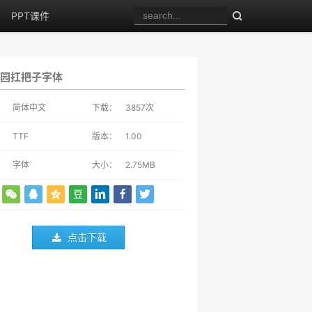
PPT课件
园扛把子字体
：
简体中文
下载：
3857
次
：
TTF
版本：
1.00
：
字体
大小：
2.75MB
点击下载