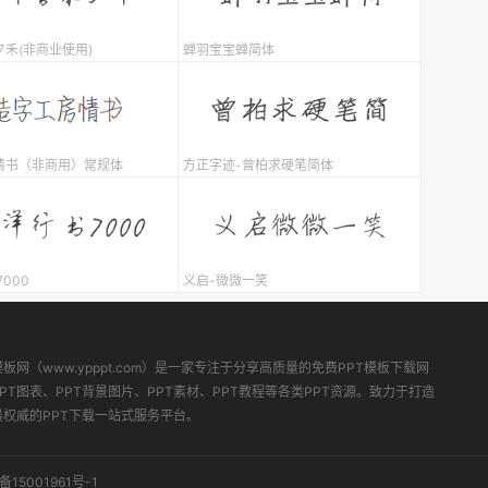
禾(非商业使用)
蝉羽宝宝蝉简体
情书（非商用）常规体
方正字迹-曾柏求硬笔简体
000
义启-微微一笑
模板网（www.ypppt.com）是一家专注于分享高质量的免费PPT模板下载网
PT图表、PPT背景图片、PPT素材、PPT教程等各类PPT资源。致力于打造
最权威的PPT下载一站式服务平台。
备15001961号-1