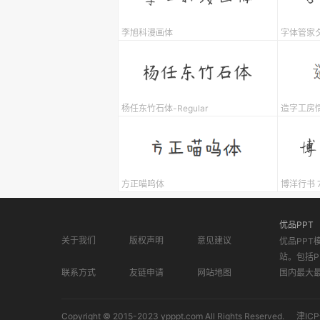
李旭科漫画体
字体管家夕
杨任东竹石体-Regular
造字工房
方正喵呜体
博洋行书 7
优品PPT
关于我们
版权声明
意见建议
优品PPT
站。包括P
联系方式
友链申请
网站地图
国内最大
Copyright © 2015-2023 ypppt.com All Rights Reserved.
津ICP