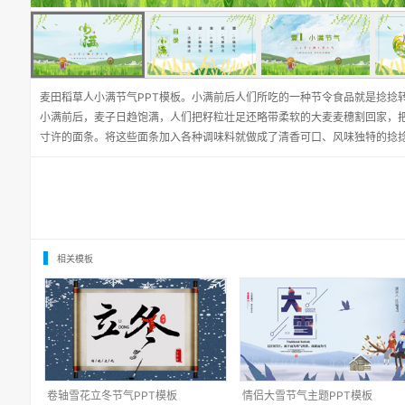
麦田稻草人小满节气PPT模板。小满前后人们所吃的一种节令食品就是捻捻
小满前后，麦子日趋饱满，人们把籽粒壮足还略带柔软的大麦麦穗割回家，
寸许的面条。将这些面条加入各种调味料就做成了清香可口、风味独特的捻
相关模板
卷轴雪花立冬节气PPT模板
情侣大雪节气主题PPT模板