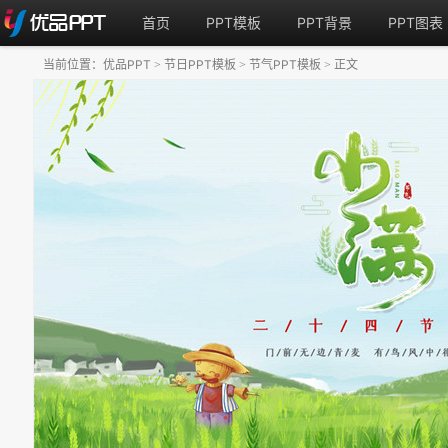
首页
PPT模板
PPT背景
PPT图表
当前位置：
优品PPT
节日PPT模板
节气PPT模板
正文
>
>
>