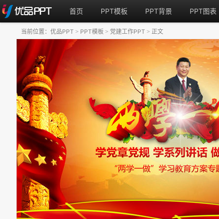
首页
PPT模板
PPT背景
PPT图表
当前位置：
优品PPT
PPT模板
党建工作PPT
正文
>
>
>