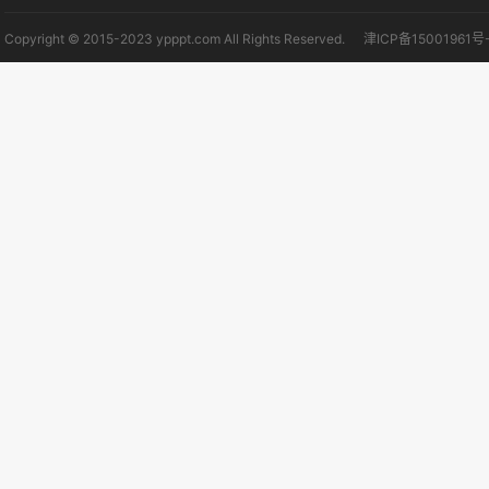
Copyright © 2015-2023 ypppt.com All Rights Reserved.
津ICP备15001961号