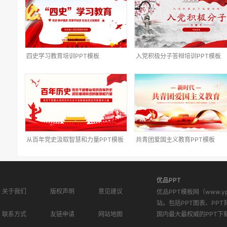
四史学习教育培训PPT模板
入党积极分子答辩培训PPT模板
从百年党史汲取智慧和力量PPT模板
共青团爱国主义教育PPT模板
优品PPT
关于我们
版权声明
意见建议
优品PPT模板网（www.
站。包括PPT图表、PPT
联系方式
友链申请
网站地图
国内最大最权威的PPT下