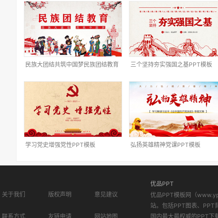
民族大团结共筑中国梦民族团结教育
三个坚持夯实强国之基PPT模板
PPT模板
学习党史增强党性PPT模板
弘扬英雄精神党课PPT模板
优品PPT
关于我们
版权声明
意见建议
优品PPT模板网（www.
站。包括PPT图表、PPT
联系方式
友链申请
网站地图
国内最大最权威的PPT下