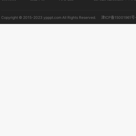
Copyright © 2015-2023 ypppt.com All Rights Reserved.
津ICP备15001961号