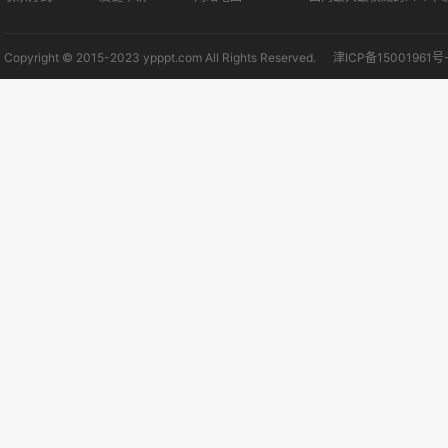
Copyright © 2015-2023 ypppt.com All Rights Reserved.
津ICP备15001961号