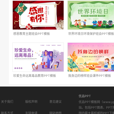
感恩教育主题班会PPT模板
世界环境日环境保护班会PPT模板
珍爱生命远离毒品教育PPT模板
我身边的榜样班会课件PPT模板
优品PPT
关于我们
版权声明
意见建议
优品PPT模板网（www.
站。包括PPT图表、PPT
联系方式
友链申请
网站地图
国内最大最权威的PPT下