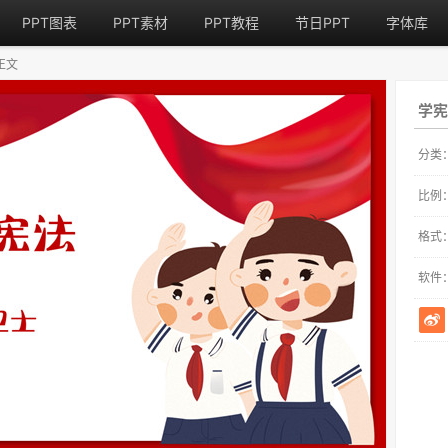
PPT图表
PPT素材
PPT教程
节日PPT
字体库
正文
学宪
分类
比例
格式
软件