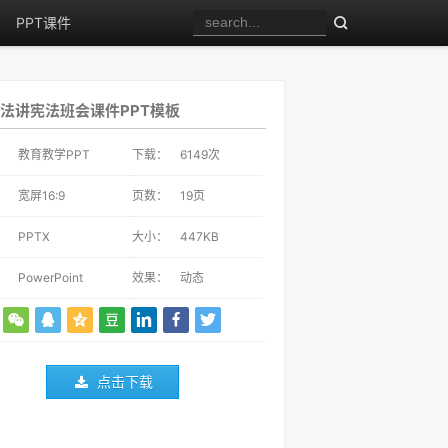
PPT课件
法讲宪法班会课件PPT模板
：
教育教学PPT
下载：
6149
次
：
宽屏16:9
页数：
19页
：
PPTX
大小：
447KB
：
PowerPoint
效果：
动态
点击下载