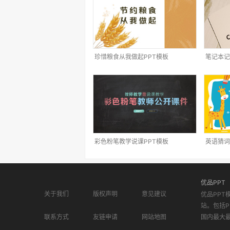
珍惜粮食从我做起PPT模板
笔记本记
彩色粉笔教学说课PPT模板
英语猜词
优品PPT
关于我们
版权声明
意见建议
优品PPT
站。包括P
联系方式
友链申请
网站地图
国内最大